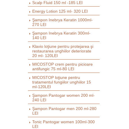
Scalp Fluid 150 ml -185 LEI
Energy Lotion 125 ml- 320 LEI
Şampon Inebrya Keratin 1000ml-
270 LEI
Şampon Inebrya Keratin 300ml-
140 LEI
Klavio loţiune pentru protejarea şi
restaurarea unghiilor deteriorate
20 ml- 120LEI
MICOSTOP crem pentru picioare
antifungic 75 ml-80 LEI
MICOSTOP loţiune pentru
tratamentul fungiilor unghiilor 15
ml-120LEI
Şampon Pantogar women 200 ml-
240 LEI
Şampon Pantogar men 200 ml-280
LEI
Tonic Pantogar women 100ml-300
LEI