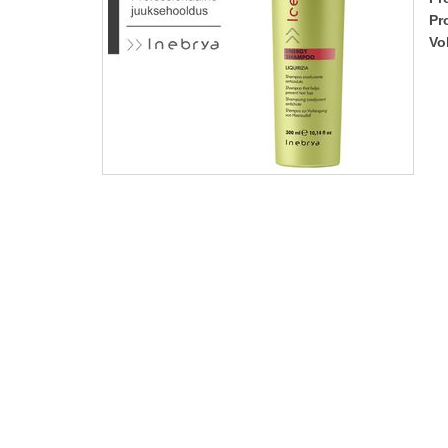
Pr
Vo