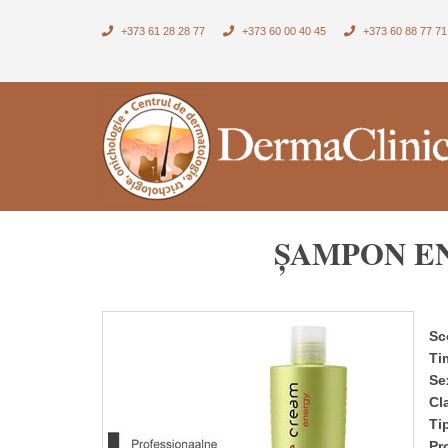
+373 61 28 28 77
+373 60 00 40 45
+373 60 88 77 71
ŞAMPON EN
Sc
Ti
Se
Cl
Ti
Pr