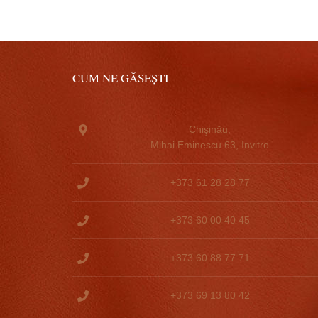
CUM NE GĂSEȘTI
Chişinău,
Mihai Eminescu 63, Invitro
+373 61 28 28 77
+373 60 00 40 45
+373 60 88 77 71
+373 69 13 80 42