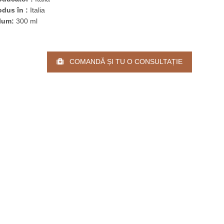
odus în :
Italia
lum:
300 ml
COMANDĂ ȘI TU O CONSULTAȚIE