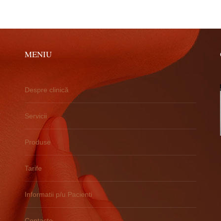
MENIU
Despre clinică
Servicii
Produse
Tarife
Informatii p/u Pacienti
Contacte