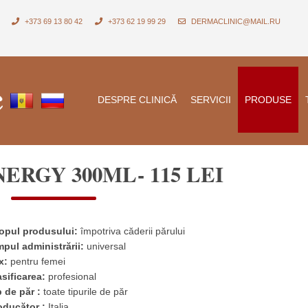
+373 69 13 80 42
+373 62 19 99 29
DERMACLINIC@MAIL.RU
DESPRE CLINICĂ
SERVICII
PRODUSE
ERGY 300ML- 115 LEI
opul produsului:
împotriva căderii părului
mpul administrării:
universal
x:
pentru femei
asificarea:
profesional
p de păr :
toate tipurile de păr
oducător :
Italia