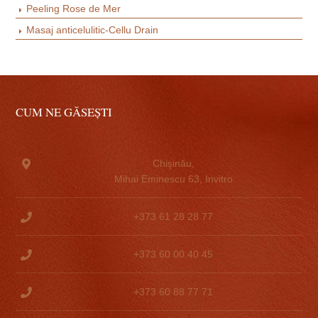
Peeling Rose de Mer
Masaj anticelulitic-Cellu Drain
CUM NE GĂSEȘTI
Chişinău,
Mihai Eminescu 63, Invitro
+373 61 28 28 77
+373 60 00 40 45
+373 60 88 77 71