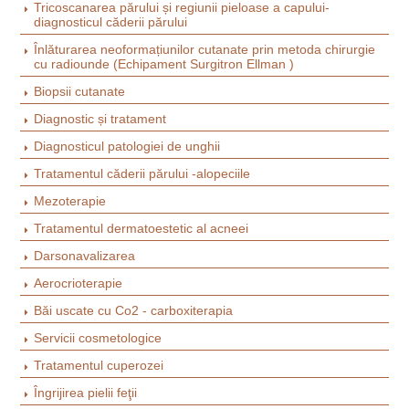
Tricoscanarea părului și regiunii pieloase a capului-
diagnosticul căderii părului
Înlăturarea neoformațiunilor cutanate prin metoda chirurgie
cu radiounde (Echipament Surgitron Ellman )
Biopsii cutanate
Diagnostic și tratament
Diagnosticul patologiei de unghii
Tratamentul căderii părului -alopeciile
Mezoterapie
Tratamentul dermatoestetic al acneei
Darsonavalizarea
Aerocrioterapie
Băi uscate cu Co2 - carboxiterapia
Servicii cosmetologice
Tratamentul cuperozei
Îngrijirea pielii feţii