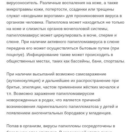
вирусоноситель. Различные воспаления на коже, а также
микротравмы кожи, потертости, ссадинки или трещины
служат «входными воротами» для проникновения вируса в
организм человека. Папиллома может находиться не только
на коже и слизистых органов мочеполовой системы,
папилломавирус может циркулировать в моче, сперме и
слюне. При наличии активного папилломавируса в слюне
передача его может осуществляться бытовым путем (при
поцелуе). Инфицирование также может происходить в
общественных местах, таких как бассейны, бани, спортзалы.
При наличии высыпаний возможно самозаражение
(аутоинокуляция) и дальнейшее их распространение при
бритье, эпиляции, частом применении жёстких мочалок и
т.п. Возможно заражение папилломавирусом
новорожденных в родах, что является причиной
возникновения ларингеального папилломатоза у детей и
появлением аногенитальных бородавок у младенцев.
Попав в организм, вирусы папилломы сосредоточены в