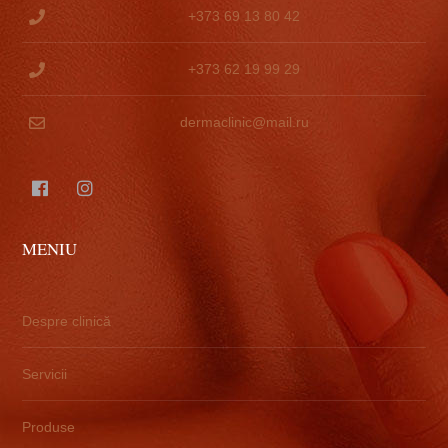
+373 69 13 80 42
+373 62 19 99 29
dermaclinic@mail.ru
MENIU
Despre clinică
Servicii
Produse