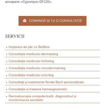
аппарате «Сургитрон DF120».
COMANDĂ ȘI TU O CONSULTAȚIE
SERVICII
Implantul de păr cu Biofibre
Consultația medicului dermatolog
Consultația medicului tricholog
Consultația medicului oncodermatolog
Consultația medicului onicolog
Consultaţii şi tratamente florale Bach personalizate
Consultația și tratarea hemangioamelor
Dermatoscopia computerizată- diagnоsticul și
monitorizarea alunițelor