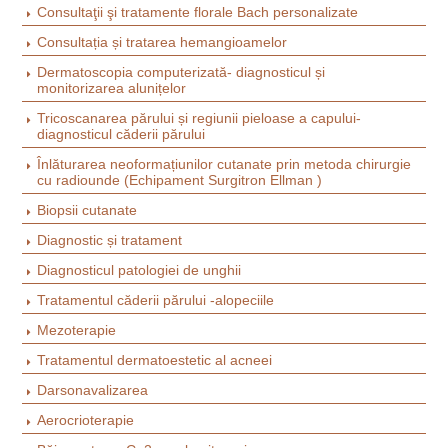
Consultaţii şi tratamente florale Bach personalizate
Consultația și tratarea hemangioamelor
Dermatoscopia computerizată- diagnоsticul și
monitorizarea alunițelor
Tricoscanarea părului și regiunii pieloase a capului-
diagnosticul căderii părului
Înlăturarea neoformațiunilor cutanate prin metoda chirurgie
cu radiounde (Echipament Surgitron Ellman )
Biopsii cutanate
Diagnostic și tratament
Diagnosticul patologiei de unghii
Tratamentul căderii părului -alopeciile
Mezoterapie
Tratamentul dermatoestetic al acneei
Darsonavalizarea
Aerocrioterapie