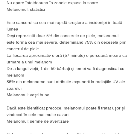
Nu apare întotdeauna în zonele expuse la soare
Melanomul: statistici
Este cancerul cu cea mai rapidă creştere a incidenţei în toată
lumea
Deşi reprezintă doar 5% din cancerele de piele, melanomul
este forma cea mai severă, determinând 75% din decesele prin
cancerul de piele
La fiecarea aproximativ o oră (57 minute) o persoană moare ca
urmare a unui melanom
De-a lungul vieţii, 1 din 50 bărbaţi şi femei va fi diagnosticat cu
melanom
86% din melanoame sunt atribuite expunerii la radiaţiile UV ale
soarelui
Melanomul: veşti bune
Dacă este identificat precoce, melanomul poate fi tratat uşor şi
vindecat în cele mai multe cazuri
Melanomul: semne de avertizare