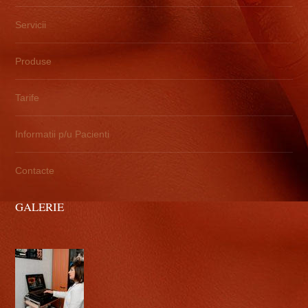
Servicii
Produse
Tarife
Informatii p/u Pacienti
Contacte
GALERIE