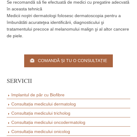
Se recomandă să fie efectuată de medici cu pregatire adecvată
în aceasta tehnică
Medicii noştri dermatologi folosesc dermatoscopia pentru a
îmbunătăti acurateţea identificării, diagnosticului şi
tratamentului precoce al melanomului malign şi al altor cancere
de piele.
COMANDĂ ȘI TU O CONSULTAȚIE
SERVICII
Implantul de păr cu Biofibre
Consultația medicului dermatolog
Consultația medicului tricholog
Consultația medicului oncodermatolog
Consultația medicului onicolog