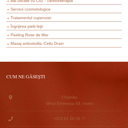
Băi uscate cu Co2 - carboxiterapia
Servicii cosmetologice
Tratamentul cuperozei
Îngrijirea pielii feţii
Peeling Rose de Mer
Masaj anticelulitic-Cellu Drain
CUM NE GĂSEȘTI
Chişinău,
Mihai Eminescu 63, Invitro
+373 61 28 28 77