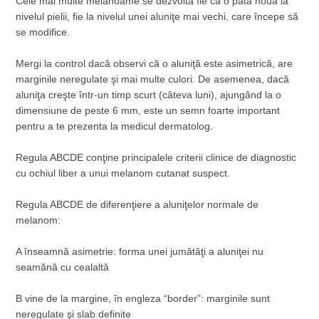
Cele mai multe melanoame se dezvoltă fie ca o pată nouă la
nivelul pielii, fie la nivelul unei aluniţe mai vechi, care începe să
se modifice.
Mergi la control dacă observi că o aluniţă este asimetrică, are
marginile neregulate şi mai multe culori. De asemenea, dacă
aluniţa creşte într-un timp scurt (câteva luni), ajungând la o
dimensiune de peste 6 mm, este un semn foarte important
pentru a te prezenta la medicul dermatolog.
Regula ABCDE conţine principalele criterii clinice de diagnostic
cu ochiul liber a unui melanom cutanat suspect.
Regula ABCDE de diferenţiere a aluniţelor normale de
melanom:
A înseamnă asimetrie: forma unei jumătăţi a aluniţei nu
seamănă cu cealaltă
B vine de la margine, în engleza “border”: marginile sunt
neregulate şi slab definite