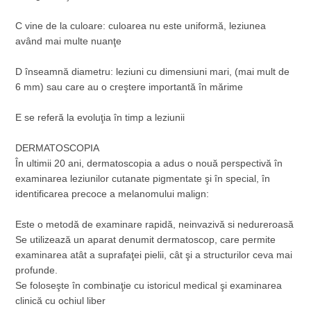
C vine de la culoare: culoarea nu este uniformă, leziunea
având mai multe nuanţe
D înseamnă diametru: leziuni cu dimensiuni mari, (mai mult de
6 mm) sau care au o creştere importantă în mărime
E se referă la evoluţia în timp a leziunii
DERMATOSCOPIA
În ultimii 20 ani, dermatoscopia a adus o nouă perspectivă în
examinarea leziunilor cutanate pigmentate şi în special, în
identificarea precoce a melanomului malign:
Este o metodă de examinare rapidă, neinvazivă si nedureroasă
Se utilizează un aparat denumit dermatoscop, care permite
examinarea atât a suprafaţei pielii, cât şi a structurilor ceva mai
profunde.
Se foloseşte în combinaţie cu istoricul medical şi examinarea
clinică cu ochiul liber