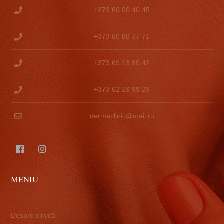
+373 60 00 40 45
+373 60 88 77 71
+373 69 13 80 42
+373 62 19 99 29
dermaclinic@mail.ru
MENIU
Despre clinică